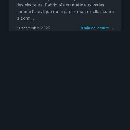
des électeurs. Fabriquée en matériaux variés
comme l'acrylique ou le papier mâché, elle assure
la confi...
19 septembre 2025
8 min de lecture →
Grossmannair
L'information entreprise qui propulse votre vision
NAVIGATION
Accueil