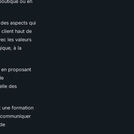
 boutique ou en
t des aspects qui
 client haut de
ec les valeurs
ique, à la
t en proposant
le
elle des
t une formation
nt communiquer
 de