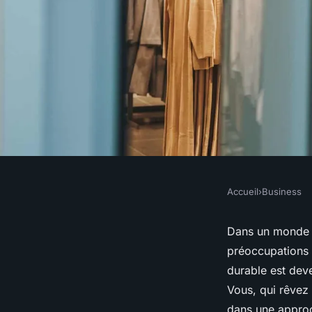
Accueil
›
Business
BUSINESS
Comment créer une 
Dans un monde où
préoccupations 
durable ?
durable est dev
Vous, qui rêvez
dans une approch