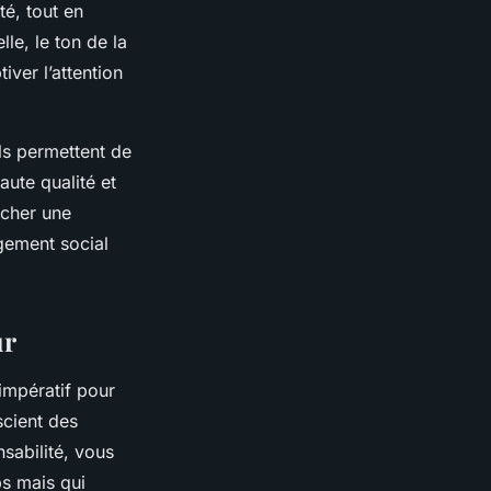
ité, tout en
le, le ton de la
iver l’attention
Ils permettent de
ute qualité et
oucher une
agement social
ur
impératif pour
scient des
nsabilité, vous
s mais qui