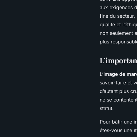
Lucas
•
3 janvier 2024
•
6 min de lecture
aux exigences d
fine du secteur,
qualité et l’éth
non seulement 
plus responsabl
L’importan
L’
image de mar
savoir-faire et 
d’autant plus cr
ne se contentent
statut.
Pour bâtir une i
êtes-vous une
m