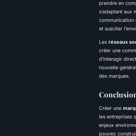
prendre en comp
s’adaptant aux n
communication et
et susciter l’envi
Les
réseaux so
créer une commu
d’interagir dire
nouvelle généra
des marques.
Conclusion 
Créer une
marqu
les entreprises 
enjeux environn
pouvez construi