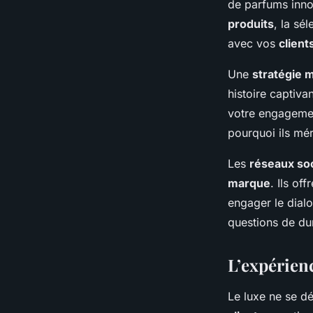
de parfums inno
produits
, la sé
avec vos
client
Une
stratégie 
histoire captivan
votre engagemen
pourquoi ils méri
Les
réseaux so
marque
. Ils of
engager le dial
questions de dur
L’expérienc
Le luxe ne se dé