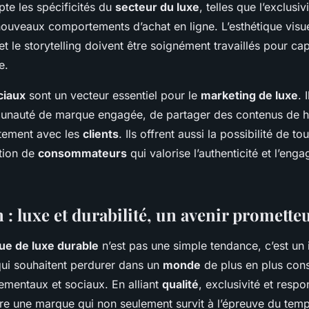
te les spécificités du
secteur du luxe
, telles que l’exclusiv
ouveaux comportements d’achat en ligne. L’esthétique visuel
 le storytelling doivent être soignément travaillés pour capt
e.
ciaux
sont un vecteur essentiel pour le
marketing de luxe
. 
nauté de marque engagée, de partager des contenus de ha
ctement avec les
clients
. Ils offrent aussi la possibilité de t
tion de
consommateurs
qui valorise l’authenticité et l’eng
: luxe et durabilité, un avenir promette
e de luxe durable
n’est pas une simple tendance, c’est un 
qui souhaitent perdurer dans un
monde
de plus en plus con
ementaux et sociaux. En alliant
qualité
, exclusivité et respo
re une marque qui non seulement survit à l’épreuve du temp