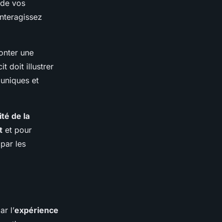
 de vos
interagissez
onter une
t doit illustrer
uniques et
ité de la
t
et pour
par les
r l’
expérience