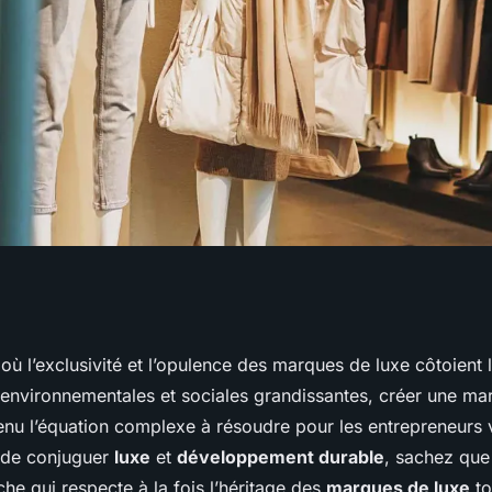
marque de luxe
 l’exclusivité et l’opulence des marques de luxe côtoient 
environnementales et sociales grandissantes, créer une ma
enu l’équation complexe à résoudre pour les entrepreneurs v
 de conjuguer
luxe
et
développement durable
, sachez que 
e qui respecte à la fois l’héritage des
marques de luxe
to