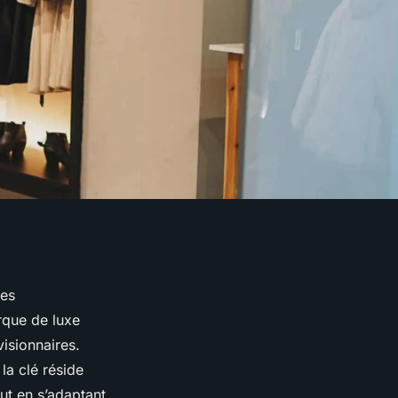
les
rque de luxe
isionnaires.
la clé réside
ut en s’adaptant