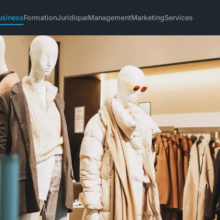
usiness
Formation
Juridique
Management
Marketing
Services