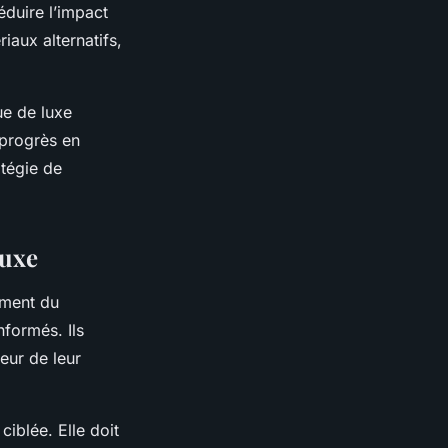
éduire l’impact
iaux alternatifs,
ue de luxe
 progrès en
atégie de
luxe
ement du
formés. Ils
eur de leur
ciblée. Elle doit