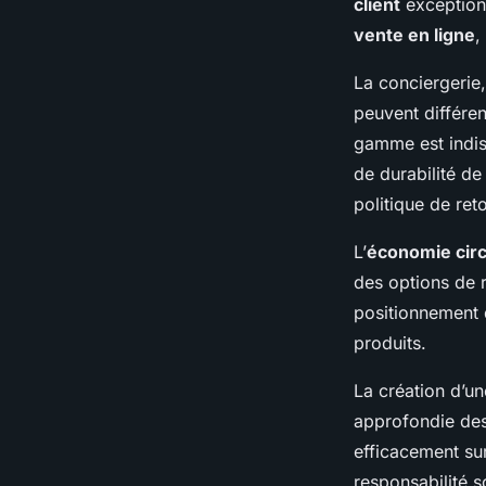
client
exceptionn
vente en ligne
,
La conciergerie,
peuvent différen
gamme est indiss
de durabilité de
politique de ret
L’
économie circ
des options de 
positionnement d
produits.
La création d’u
approfondie des
efficacement su
responsabilité s