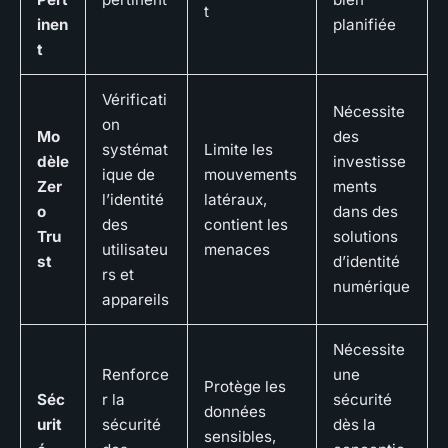
t
inen
planifiée
t
Vérificati
Nécessite
on
Mo
des
systémat
Limite les
dèle
investisse
ique de
mouvements
Zer
ments
l’identité
latéraux,
o
dans des
des
contient les
Tru
solutions
utilisateu
menaces
st
d’identité
rs et
numérique
appareils
Nécessite
Renforce
une
Protège les
Séc
r la
sécurité
données
urit
sécurité
dès la
sensibles,