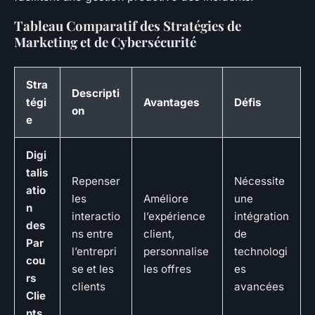
Tableau Comparatif des Stratégies de
Marketing et de Cybersécurité
Stra
Descripti
tégi
Avantages
Défis
on
e
Digi
talis
Repenser
Nécessite
atio
les
Améliore
une
n
interactio
l’expérience
intégration
des
ns entre
client,
de
Par
l’entrepri
personnalise
technologi
cou
se et les
les offres
es
rs
clients
avancées
Clie
nts