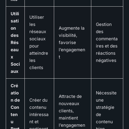
Utili
Utiliser
sati
les
Gestion
on
Augmente la
réseaux
des
des
visibilité,
sociaux
commenta
Rés
favorise
pour
ires et des
eau
l’engagemen
atteindre
réactions
x
t
les
négatives
Soci
clients
aux
Cré
atio
Nécessite
Attracte de
n de
Créer du
une
nouveaux
Con
contenu
stratégie
clients,
ten
intéressa
de
maintient
u
nt et
contenu
l’engagemen
Pert
pertinent
bien