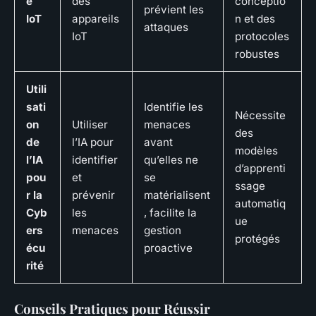
é
des
conceptio
prévient les
IoT
appareils
n et des
attaques
IoT
protocoles
robustes
Utili
sati
Identifie les
Nécessite
on
Utiliser
menaces
des
de
l’IA pour
avant
modèles
l’IA
identifier
qu’elles ne
d’apprenti
pou
et
se
ssage
r la
prévenir
matérialisent
automatiq
Cyb
les
, facilite la
ue
ers
menaces
gestion
protégés
écu
proactive
rité
Conseils Pratiques pour Réussir