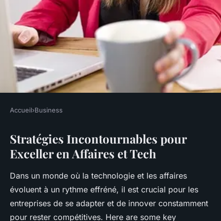
Accueil
›
Business
BUSINESS
Stratégies Incontournables pour
Stratégies incontournables
Exceller en Affaires et Tech
pour exceller en affaires et
tech
Dans un monde où la technologie et les affaires
évoluent à un rythme effréné, il est crucial pour les
Lucas
•
9 décembre 2024
•
7 min de lecture
entreprises de se adapter et de innover constamment
pour rester compétitives. Here are some key