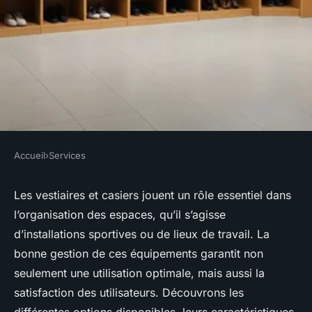
Accueil
›
Services
SERVICES
Les vestiaires et casiers :
Les vestiaires et casiers jouent un rôle essentiel dans
l’organisation des espaces, qu’il s’agisse
organisation et qualité
d’installations sportives ou de lieux de travail. La
garanties
bonne gestion de ces équipements garantit non
seulement une utilisation optimale, mais aussi la
Victor
•
8 juin 2025
•
5 min de lecture
satisfaction des utilisateurs. Découvrons les