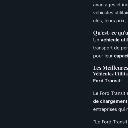
Victor
•
11 mars 2025
•
4 min de lecture
avantages et inc
véhicules utilit
clés, leurs prix,
Qu'est-ce qu'u
Un
véhicule util
transport de pe
pour leur
capac
Les Meilleures
Véhicules Utilita
Ford Transit
:
Le Ford Transit 
de chargement
entreprises qui 
"Le Ford Transit