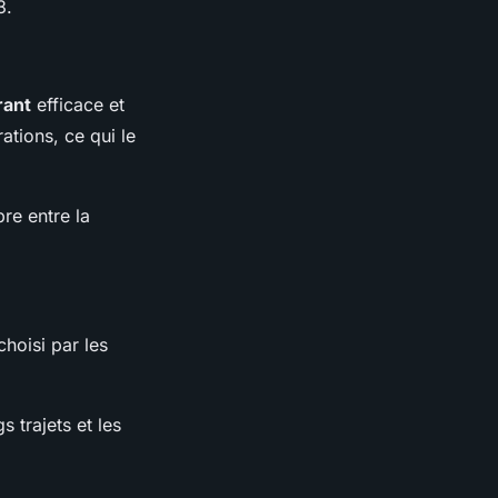
3
.
rant
efficace et
ations, ce qui le
re entre la
 choisi par les
s trajets et les