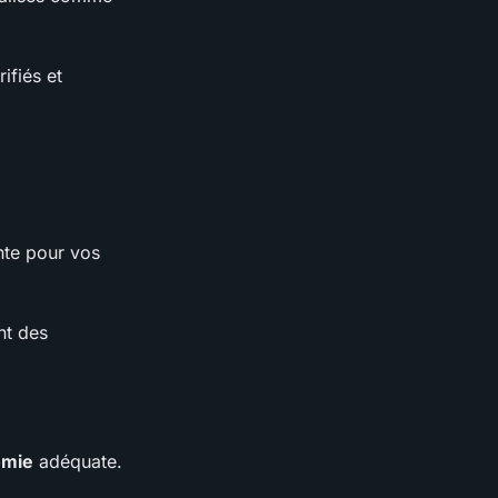
ifiés et
nte pour vos
nt des
omie
adéquate.