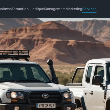
usiness
Formation
Juridique
Management
Marketing
Services