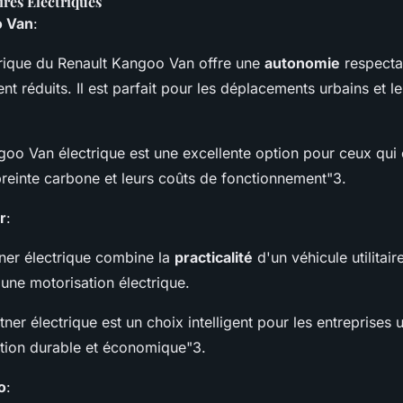
ires Électriques
o Van
:
trique du Renault Kangoo Van offre une
autonomie
respecta
t réduits. Il est parfait pour les déplacements urbains et le
goo Van électrique est une excellente option pour ceux qui
preinte carbone et leurs coûts de fonctionnement"3
.
r
:
ner électrique combine la
practicalité
d'un véhicule utilitai
une motorisation électrique.
ner électrique est un choix intelligent pour les entreprises 
ution durable et économique"3
.
o
: