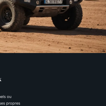
x
nels ou
 ses propres