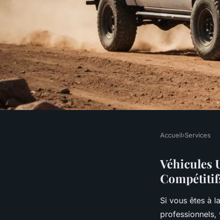
Accueil
›
Services
SERVICES
Véhicules utilitaires
Véhicules U
Compétitif
options et prix comp
Si vous êtes à l
professionnels,