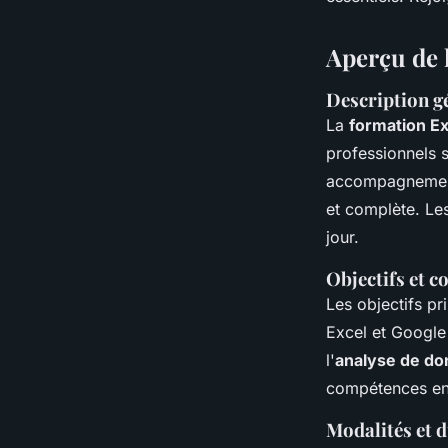
Charlotte
•
1 août 2024
•
5 min de lecture
Aperçu de 
Description g
La
formation Ex
professionnels s
accompagnement 
et complète. Les
jour.
Objectifs et c
Les objectifs pr
Excel et Google
l'
analyse de d
compétences en 
Modalités et d