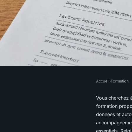
Accueil
›
Formation
FORMATION
Formation excel : ma
Vous cherchez à
formation propo
google sheets avec 
données et auto
accompagnement 
essentiels. Rejo