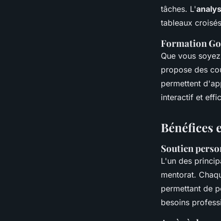
tâches. L'
analy
tableaux croisé
Formation Goo
Que vous soyez 
propose des cou
permettent d'ap
interactif et effi
Bénéfices 
Soutien perso
L'un des princi
mentorat. Chaqu
permettant de p
besoins profess