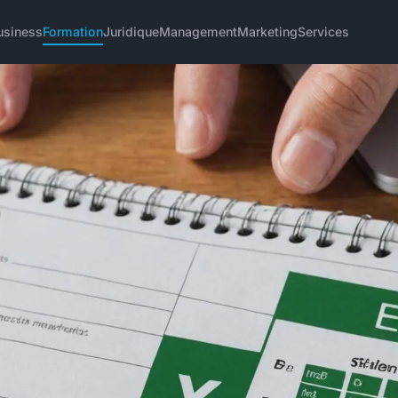
usiness
Formation
Juridique
Management
Marketing
Services