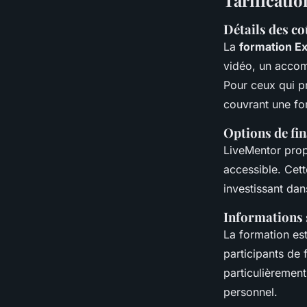
Tarificati
Détails des co
La
formation Ex
vidéo, un accom
Pour ceux qui p
couvrant une fo
Options de fin
LiveMentor propo
accessible. Cett
investissant da
Informations 
La formation est
participants de 
particulièremen
personnel.