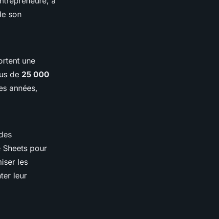
entrepreneure, a
de son
ortent une
lus de
25 000
res années,
 des
e Sheets pour
iser les
ter leur