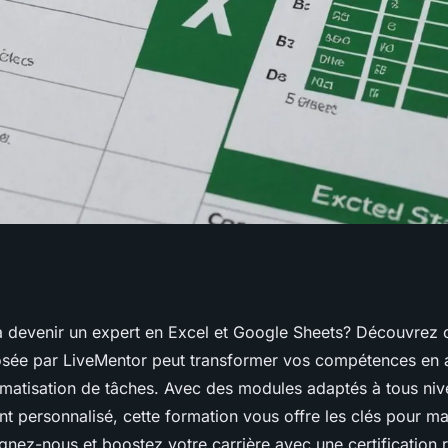
îtrisez excel et
 devenir un expert en Excel et Google Sheets? Découvrez
sée par LiveMentor peut transformer vos compétences en 
livementor
matisation de tâches. Avec des modules adaptés à tous niv
personnalisé, cette formation vous offre les clés pour maît
ignez-nous et boostez votre carrière avec une certification