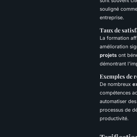
sont souvent ci
souligné comment
entreprise.
Taux de satisf
La formation af
amélioration sig
projets
ont béné
démontrant l'imp
Exemples de ré
De nombreux
e
compétences acq
automatiser des
processus de dé
productivité.