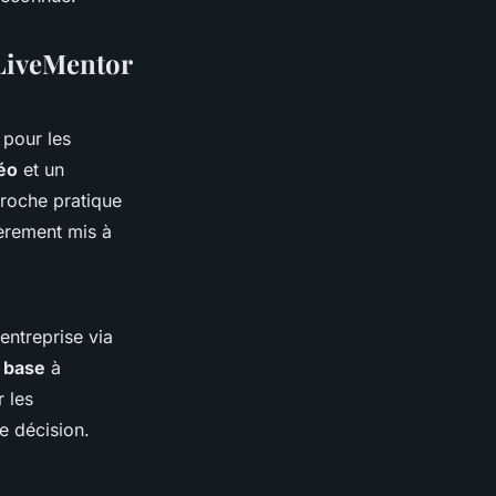
 LiveMentor
pour les
éo
et un
roche pratique
ièrement mis à
entreprise via
 base
à
 les
e décision.