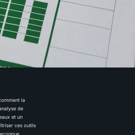
 comment la
analyse de
eaux et un
riser ces outils
 reconnue.