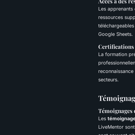
Accès à des re
Les apprenants 
ressources suppl
téléchargeables 
Google Sheets.
Certifications
La formation pr
professionnellem
reconnaissance p
secteurs.
Témoignage
Témoignages d
Les
témoignag
LiveMentor sont