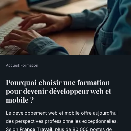
Accueil
›
Formation
FORMATION
Pourquoi choisir une formation
Devenir développeur web et
pour devenir développeur web et
mobile : boostez vos
mobile ?
compétences !
Le développement web et mobile offre aujourd'hui
Charlotte
•
23 février 2026
•
7 min de lecture
des perspectives professionnelles exceptionnelles.
Selon
France Travail
, plus de 80 000 postes de