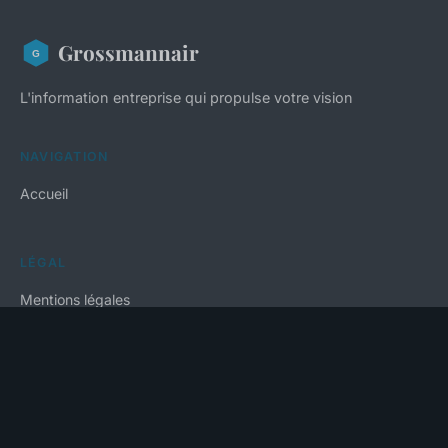
Grossmannair
L'information entreprise qui propulse votre vision
NAVIGATION
Accueil
LÉGAL
Mentions légales
Contact
© 2026 Grossmannair. Tous droits réservés.