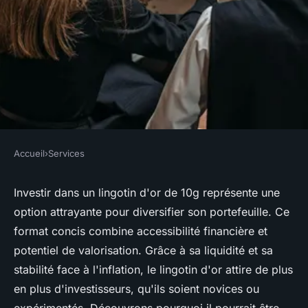
Accueil
›
Services
SERVICES
Pourquoi choisir le lingotin
Investir dans un lingotin d'or de 10g représente une
option attrayante pour diversifier son portefeuille. Ce
d'or 10g pour diversifier vos
format concis combine accessibilité financière et
investissements ?
potentiel de valorisation. Grâce à sa liquidité et sa
stabilité face à l'inflation, le lingotin d'or attire de plus
Victor
•
31 janvier 2025
•
7 min de lecture
en plus d'investisseurs, qu'ils soient novices ou