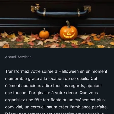
Accueil
›
Services
SERVICES
Location de cercueil
Transformez votre soirée d'Halloween en un moment
mémorable grâce à la location de cercueils. Cet
d'halloween : l'élément choc
élément audacieux attire tous les regards, ajoutant
de votre soirée !
une touche d'originalité à votre décor. Que vous
organisiez une fête terrifiante ou un événement plus
Victor
•
23 décembre 2024
•
14 min de lecture
convivial, un cercueil saura créer l'ambiance parfaite.