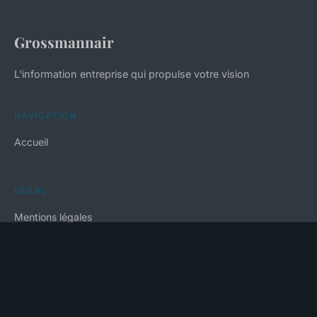
Grossmannair
L'information entreprise qui propulse votre vision
NAVIGATION
Accueil
LÉGAL
Mentions légales
Contact
© 2026 Grossmannair. Tous droits réservés.