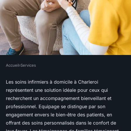
Accueil
›
Services
SERVICES
Des soins infirmiers à
Les soins infirmiers à domicile à Charleroi
représentent une solution idéale pour ceux qui
domicile à charleroi pour
recherchent un accompagnement bienveillant et
votre bien-être
professionnel. Equipage se distingue par son
engagement envers le bien-être des patients, en
Victor
•
30 décembre 2024
•
8 min de lecture
offrant des soins personnalisés dans le confort de