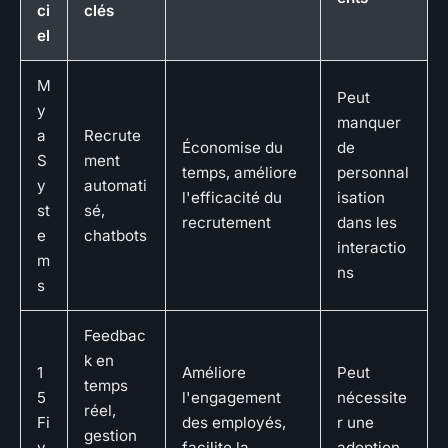
ci
clés
el
M
Peut
y
manquer
a
Recrute
Économise du
de
S
ment
temps, améliore
personnal
y
automati
l'efficacité du
isation
st
sé,
recrutement
dans les
e
chatbots
interactio
m
ns
s
Feedbac
k en
1
Améliore
Peut
temps
5
l'engagement
nécessite
réel,
Fi
des employés,
r une
gestion
v
facilite la
adoption