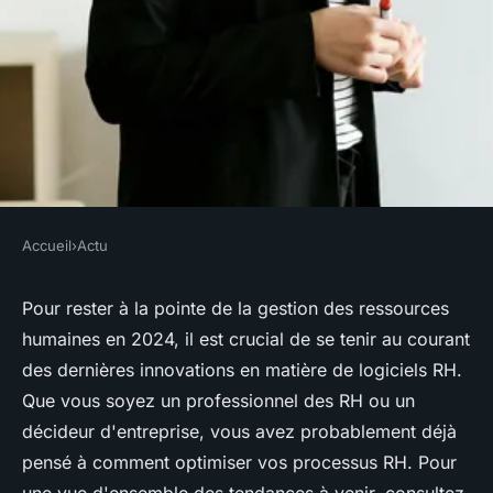
Accueil
›
Actu
ACTU
Top innovations en logiciels
Pour rester à la pointe de la gestion des ressources
humaines en 2024, il est crucial de se tenir au courant
rh à adopter en 2024
des dernières innovations en matière de logiciels RH.
Que vous soyez un professionnel des RH ou un
Chloé
•
25 décembre 2024
•
7 min de lecture
décideur d'entreprise, vous avez probablement déjà
pensé à comment optimiser vos processus RH. Pour