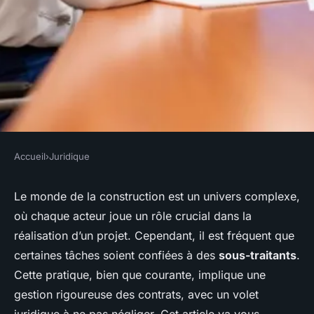
Accueil
›
Juridique
JURIDIQUE
Quels sont les aspects
Le monde de la construction est un univers complexe,
où chaque acteur joue un rôle crucial dans la
juridiques de la gestion des
réalisation d’un projet. Cependant, il est fréquent que
contrats de sous-traitance
certaines tâches soient confiées à des
sous-traitants
.
dans les projets de
Cette pratique, bien que courante, implique une
construction ?
gestion rigoureuse des contrats, avec un volet